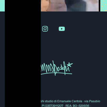
© 2000 - 2025 Emmaboshi studio di Emanuele Centola · via Pasubio
21, 40131 Bologna, PI 03573911207 · REA: BO–529856 ·