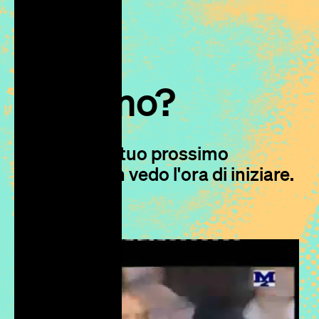
Iniziamo?
Parliamo del tuo prossimo
progetto, non vedo l'ora di iniziare.
S
c
r
i
v
i
m
i