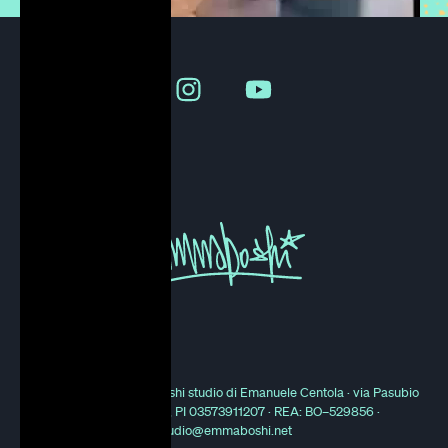
© 2000 - 2025 Emmaboshi studio di Emanuele Centola · via Pasubio
21, 40131 Bologna, PI 03573911207 · REA: BO–529856 ·
studio@emmaboshi.net