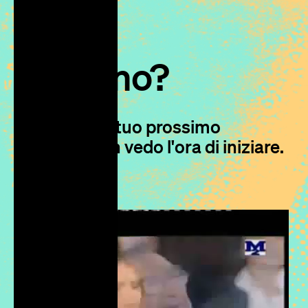
Iniziamo?
Parliamo del tuo prossimo
progetto, non vedo l'ora di iniziare.
S
c
r
i
v
i
m
i