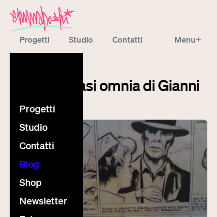
Progetti
Studio
Contatti
Menu
Blog
Shop
Newsletter
blog
Extra
L'opera quasi omnia di Gianni
de Luca
Progetti
Studio
Contatti
Blog
Shop
Newsletter