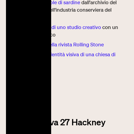
grafica sulle scatole di sardine
dall'archivio del
museo digitale dell'industria conserviera del
Portogallo
il
sito allucinante di uno studio creativo
con un
layout super fresco
del
nuovo font della rivista Rolling Stone
della bellissima
identità visiva di una chiesa di
Londra
Prossimo post
Ricerca visiva 27 Hackney
church