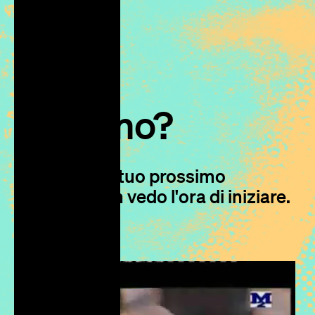
Iniziamo?
Parliamo del tuo prossimo
progetto, non vedo l'ora di iniziare.
S
c
r
i
v
i
m
i