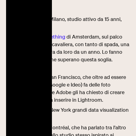
Ecco gli studi:
Ditroit studio
di Milano, studio attivo da 15 anni,
spaccano
Kingdom of something
di Amsterdam, sul palco
hanno nominato cavaliera, con tanto di spada, una
ragazza che lavora da loro da un anno. Lo fanno
per tuttз quellз che superano questa soglia.
Divertentissimo
Burton Rast
da San Francisco, che oltre ad essere
un designer (ex Google e Ideo) fa delle foto
talmente belle che Adobe gli ha chiesto di creare
dei suoi preset da inserire in Lightroom.
Rare volume
da New York grandi data visualization
animate
Locomotive
da Montréal, che ha parlato tra l'altro
del rebranding dello studio stesso ispirato ai