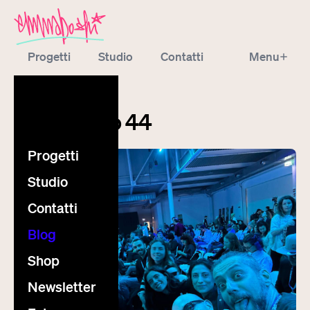
Progetti
Studio
Contatti
Menu
Blog
Shop
Newsletter
blog
Extra
Millesimato 44
Progetti
Studio
Contatti
Blog
Shop
Newsletter