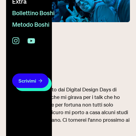
Extra
Bollettino Boshi
Metodo Boshi
12 ottobre 2024
Metodo Boshi
Scrivimi
Sono da poco tornato dai Digital Design Days di
Milano con la testa che mi girava per i talk che ho
visto, non tutti belli e per fortuna non tutti solo
autocelebrativi. Di sicuro mi porto a casa alcuni studi
di design che spaccano. Ci tornerei l'anno prossimo ai
DDD? Forse sì.