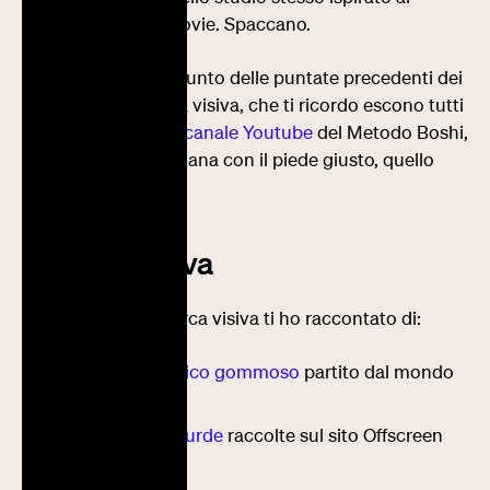
simboli delle ferrovie. Spaccano.
Ma veniamo al riassunto delle puntate precedenti dei
miei video di ricerca visiva, che ti ricordo escono tutti
i lunedì mattina sul
canale Youtube
del Metodo Boshi,
per iniziare la settimana con il piede giusto, quello
ispirato.
Ricerca visiva
Sul fronte della ricerca visiva ti ho raccontato di:
uno stile tipografico gommoso
partito dal mondo
dei graffiti
le
animazioni assurde
raccolte sul sito Offscreen
Canvas