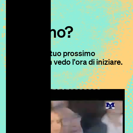
Iniziamo?
Parliamo del tuo prossimo
progetto, non vedo l'ora di iniziare.
S
c
r
i
v
i
m
i