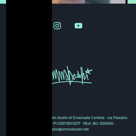
© 2000 - 2025 Emmaboshi studio di Emanuele Centola · via Pasubio
21, 40131 Bologna, PI 03573911207 · REA: BO–529856 ·
studio@emmaboshi.net