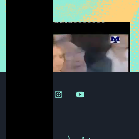
S
c
r
i
v
i
m
i