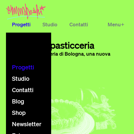
Progetti
Studio
Contatti
Menu
Blog
Shop
Newsletter
progetti
Gamberini pasticceria
Extra
Una storica pasticceria di Bologna, una nuova
identità web.
Progetti
Studio
Contatti
Blog
Shop
Newsletter