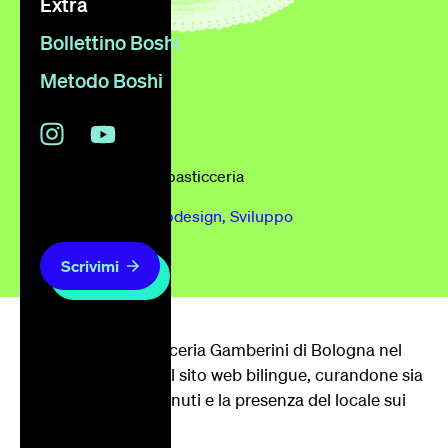
Extra
Bollettino Boshi
Metodo Boshi
Anno
2011
Cliente
Gamberini pasticceria
Progetto
Web
Webdesign
Sviluppo
Settore
Impresa
Scrivimi
Per la storica pasticceria Gamberini di Bologna nel
2011 progettammo il sito web bilingue, curandone sia
il design che i contenuti e la presenza del locale sui
social network.