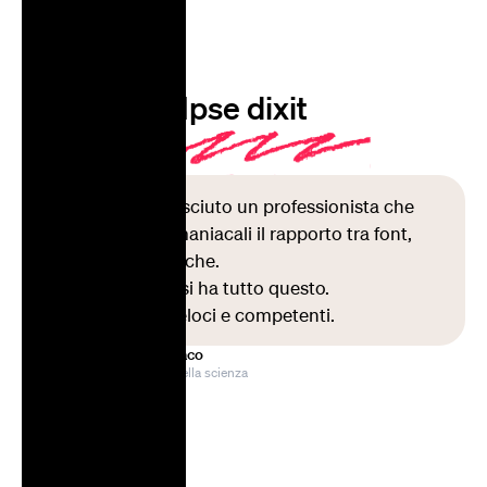
Ipse dixit
Non ho mai conosciuto un professionista che
curi a livelli così maniacali il rapporto tra font,
colori e linee grafiche.
Con Emmaboshi si ha tutto questo.
E pure risposte veloci e competenti.
Lorenzo Monaco
Comunicatore della scienza
Tecnoscienza