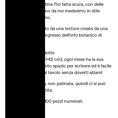
Quest’anno la copertina l’ho fatta scura, con delle
scritte vergate a mano da me medesimo in stile
calligrafico sbarazzino.
Lo sfondo è arricchito da una texture creata da una
foto delle ninfee all’ingresso dell’orto botanico di
Leiden, in Olanda.
Descrizione del prodotto
Il formato è A3 (29,7x42 cm), ogni mese ha la sua
pagina, quindi c’è tanto spazio per scrivere ed è facile
vedere i giorni fin dal tavolo senza doverti alzare!
La carta è uso mano, non patinata, quindi ci si può
scrivere anche a matita.
Edizione limitata di 100 pezzi numerati.