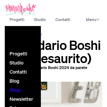
Progetti
Studio
Contatti
Menu
Blog
Shop
Newsletter
shop
collezione
calendari
Extra
Calendario Boshi
2024 (esaurito)
Progetti
Studio
L'unico vero calendario Boshi 2024 da parete
Contatti
Blog
Shop
Newsletter