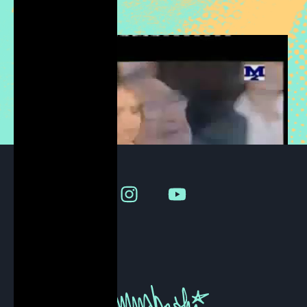
S
c
r
i
v
i
m
i