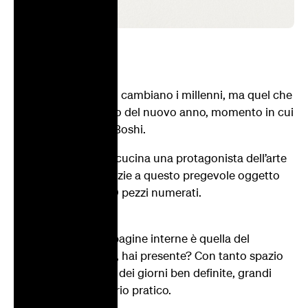
Cambiano i governi, cambiano i millenni, ma quel che
non cambia è l’arrivo del nuovo anno, momento in cui
arriva il Calendario Boshi.
Puoi rendere la tua cucina una protagonista dell’arte
contemporanea grazie a questo pregevole oggetto
realizzato in soli 100 pezzi numerati.
Ispirazione
L’ispirazione per le pagine interne è quella del
calendario dell’AVIS, hai presente? Con tanto spazio
per scrivere, caselle dei giorni ben definite, grandi
numeri. Un calendario pratico.